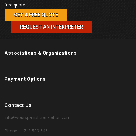
free quote.
GET A FREE QUOTE
REQUEST AN INTERPRETER
Associations & Organizations
Payment Options
Contact Us
info@yourspanishtranslation.com
Phone : +713 589 5461