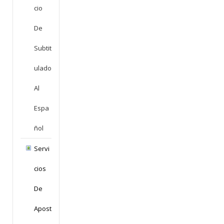
Cio
De
Subtit
Ulado
Al
Espa
Ñol
Servi
Cios
De
Apost