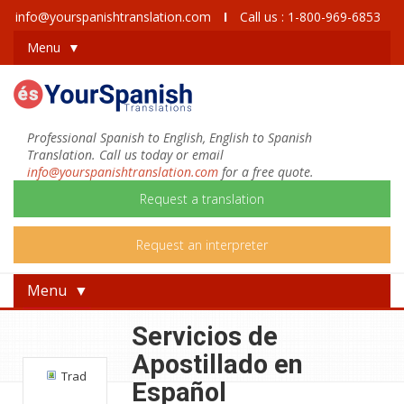
info@yourspanishtranslation.com
I
Call us : 1-800-969-6853
Menu ▼
Professional Spanish to English, English to Spanish
Translation. Call us today or email
info@yourspanishtranslation.com
for a free quote.
Request a translation
Request an interpreter
Menu ▼
English
Servicios de
Apostillado en
Trad
Español